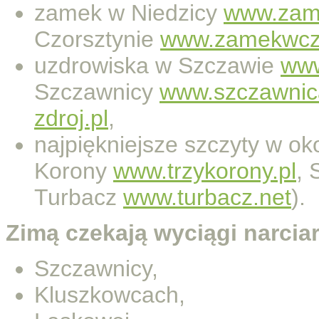
zamek w Niedzicy
www.zame
Czorsztynie
www.zamekwczo
uzdrowiska w Szczawie
www
Szczawnicy
www.szczawnic
zdroj.pl
,
najpiękniejsze szczyty w oko
Korony
www.trzykorony.pl
, 
Turbacz
www.turbacz.net
).
Zimą czekają wyciągi narciar
Szczawnicy,
Kluszkowcach,