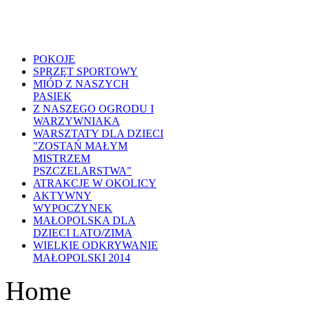
POKOJE
SPRZĘT SPORTOWY
MIÓD Z NASZYCH
PASIEK
Z NASZEGO OGRODU I
WARZYWNIAKA
WARSZTATY DLA DZIECI
"ZOSTAŃ MAŁYM
MISTRZEM
PSZCZELARSTWA"
ATRAKCJE W OKOLICY
AKTYWNY
WYPOCZYNEK
MAŁOPOLSKA DLA
DZIECI LATO/ZIMA
WIELKIE ODKRYWANIE
MAŁOPOLSKI 2014
Home